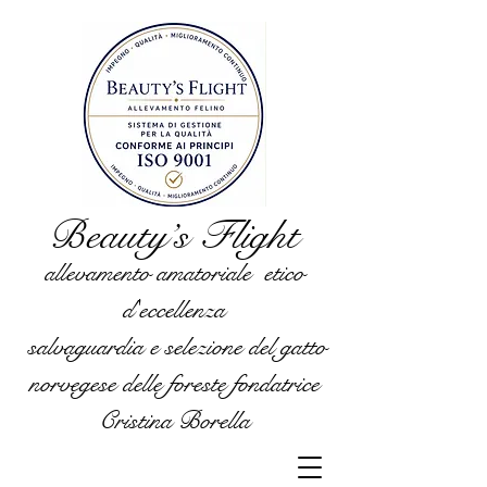
Beauty’s Flight
allevamento amatoriale etico
d'eccellenza
salvaguardia e selezione del gatto
norvegese delle foreste fondatrice
Cristina Borella