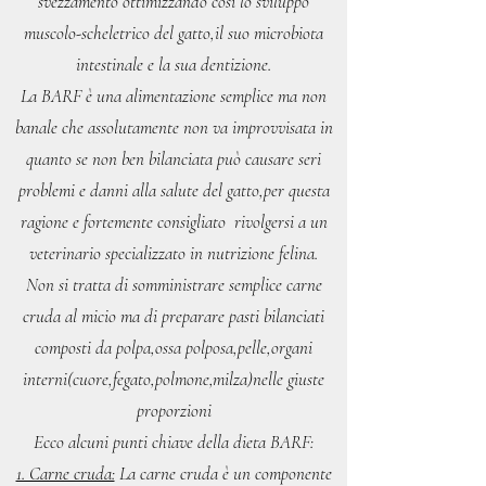
svezzamento ottimizzando così lo sviluppo
muscolo-scheletrico del gatto,il suo microbiota
intestinale e la sua dentizione.
La BARF è una alimentazione semplice ma non
banale che assolutamente non va improvvisata in
quanto se non ben bilanciata può causare seri
problemi e danni alla salute del gatto,per questa
ragione e fortemente consigliato rivolgersi a un
veterinario specializzato in nutrizione felina.
Non si tratta di somministrare semplice carne
cruda al micio ma di preparare pasti bilanciati
composti da polpa,ossa polposa,pelle,organi
interni(cuore,fegato,polmone,milza)nelle giuste
proporzioni
Ecco alcuni punti chiave della dieta BARF:
1. Carne cruda:
La carne cruda è un componente