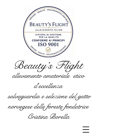
Beauty’s Flight
allevamento amatoriale etico
d'eccellenza
salvaguardia e selezione del gatto
norvegese delle foreste fondatrice
Cristina Borella