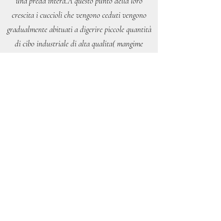
una preda intera.A questo punto della loro
crescita i cuccioli che vengono ceduti vengono
gradualmente abituati a digerire piccole quantità
di cibo industriale di alta qualita( mangime
completo con alta percentuale di carne in genere
oltre 80%) per poter facilitare le nuove famiglie
che per motivi di tempo non possono dedicarsi a
una barf esclusiva.Si consiglia fortemente di
continuare a somministrare almeno un pasto di
carne cruda al giorno per mantenere la
dentatura in salute e un buon microbiota
intestinale.
Per qualsiasi dubbio o perplessità sono sempre
disponibile per un consiglio o indicazione