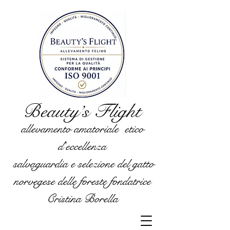
Beauty’s Flight
allevamento amatoriale etico
d'eccellenza
salvaguardia e selezione del gatto
norvegese delle foreste fondatrice
Cristina Borella