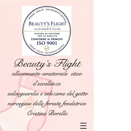
Beauty’s Flight
allevamento amatoriale etico
d'eccellenza
salvaguardia e selezione del gatto
norvegese delle foreste fondatrice
Cristina Borella